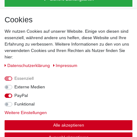
Cookies
Direkt vom Hersteller
Indviduelles Design
Wir nutzen Cookies auf unserer Website. Einige von diesen sind
Lagerware
essenziell, während andere uns helfen, diese Website und Ihre
Erfahrung zu verbessern. Weitere Informationen zu den von uns
verwendeten Cookies und Ihren Rechten als Nutzer finden Sie
hier:
Impressum
Daten­schutz­erklärung
AGB
Daten­schutz­erklärung
Impressum
Barrierefreiheitserklärung
Widerrufs­recht
Essenziell
Externe Medien
PayPal
Kontakt
Vertrag widerrufen
Funktional
Weitere Einstellungen
Zahlung und Versand
Alle akzeptieren
© Copyright 2026 | Alle Rechte vorbehalten.