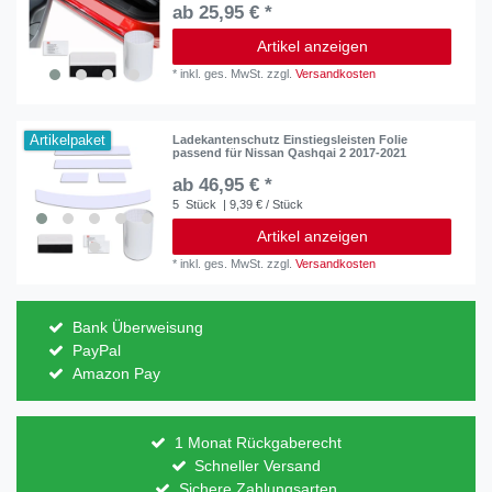
ab 25,95 € *
Artikel anzeigen
*
inkl. ges. MwSt.
zzgl.
Versandkosten
Artikelpaket
Ladekantenschutz Einstiegsleisten Folie
passend für Nissan Qashqai 2 2017-2021
ab 46,95 € *
5
Stück
| 9,39 € / Stück
Artikel anzeigen
*
inkl. ges. MwSt.
zzgl.
Versandkosten
Bank Überweisung
PayPal
Amazon Pay
1 Monat Rückgaberecht
Schneller Versand
Sichere Zahlungsarten