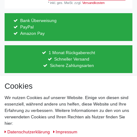
*
inkl. ges. MwSt.
zzgl.
Versandkosten
Bank Überweisung
PayPal
Amazon Pay
1 Monat Rückgaberecht
Schneller Versand
Sichere Zahlungsarten
Cookies
Direkt vom Hersteller
Indviduelles Design
Lagerware
Wir nutzen Cookies auf unserer Website. Einige von diesen sind
essenziell, während andere uns helfen, diese Website und Ihre
Erfahrung zu verbessern. Weitere Informationen zu den von uns
verwendeten Cookies und Ihren Rechten als Nutzer finden Sie
Impressum
Daten­schutz­erklärung
AGB
hier:
Daten­schutz­erklärung
Impressum