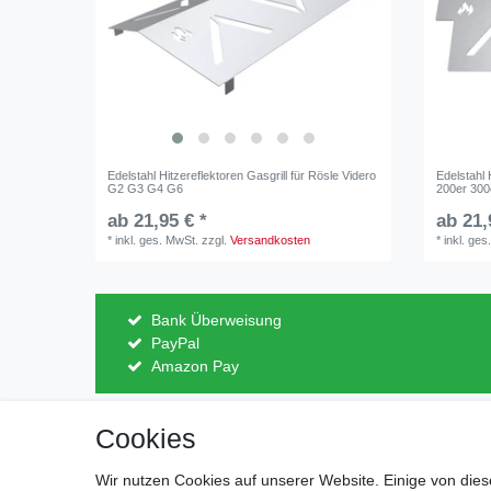
Edelstahl Hitzereflektoren Gasgrill für Rösle Videro
Edelstahl 
G2 G3 G4 G6
200er 300
ab 21,95 € *
ab 21,
*
inkl. ges. MwSt.
zzgl.
Versandkosten
*
inkl. ges
Bank Überweisung
PayPal
Amazon Pay
Cookies
Impressum
Daten­schutz­erk
Wir nutzen Cookies auf unserer Website. Einige von dies