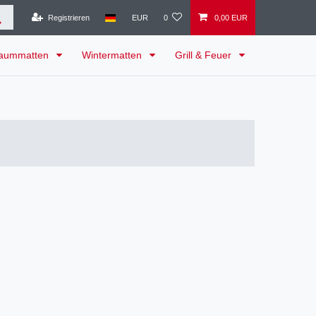
Registrieren
EUR
0
0,00 EUR
raummatten
Wintermatten
Grill & Feuer