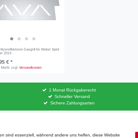
Hitzereflektoren Gasgrill für Weber Spirit
er 2013-
95 € *
. MwSt.
zzgl.
Versandkosten
1 Monat Rückgaberecht
Schneller Versand
Sichere Zahlungsarten
lärung
AGB
Barrierefreiheitserklärung
Widerrufs­recht
V
en sind essenziell, während andere uns helfen, diese Website