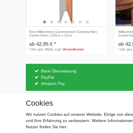
Rost Willkommen Gartenstecker Gartenschild |
Willkomme
Garten-Deko | 120cm x 21cm
Garten-D
ab 42,95 € *
ab 42,
*
inkl. ges. MwSt.
zzgl.
Versandkosten
*
inkl. ges
Bank Überweisung
PayPal
Amazon Pay
Cookies
Impressum
Daten­schutz­erk
Wir nutzen Cookies auf unserer Website. Einige von dies
und Ihre Erfahrung zu verbessern. Weitere Information
Nutzer finden Sie hier: