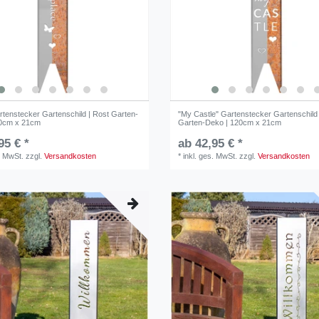
rtenstecker Gartenschild | Rost Garten-
"My Castle" Gartenstecker Gartenschild 
20cm x 21cm
Garten-Deko | 120cm x 21cm
95 € *
ab 42,95 € *
. MwSt.
zzgl.
Versandkosten
*
inkl. ges. MwSt.
zzgl.
Versandkosten