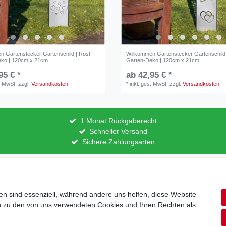
n Gartenstecker Gartenschild | Rost
Willkommen Gartenstecker Gartenschild 
eko | 120cm x 21cm
Garten-Deko | 120cm x 21cm
95 € *
ab 42,95 € *
. MwSt.
zzgl.
Versandkosten
*
inkl. ges. MwSt.
zzgl.
Versandkosten
1 Monat Rückgaberecht
Schneller Versand
Sichere Zahlungsarten
lärung
AGB
Barrierefreiheitserklärung
Widerrufs­recht
V
en sind essenziell, während andere uns helfen, diese Website
en zu den von uns verwendeten Cookies und Ihren Rechten als
Zahlung und Versand