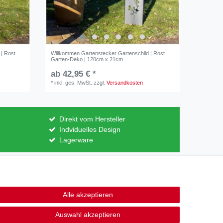
| Rost
Willkommen Gartenstecker Gartenschild | Rost
Garten-Deko | 120cm x 21cm
ab 42,95 € *
*
inkl. ges. MwSt.
zzgl.
Versandkosten
Direkt vom Hersteller
Indviduelles Design
Lagerware
Kontakt
ertrag widerrufen
Alle akzeptieren
Auswahl akzeptieren