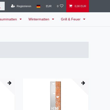
Registrieren
EUR
0
0,00 EUR
raummatten
Wintermatten
Grill & Feuer