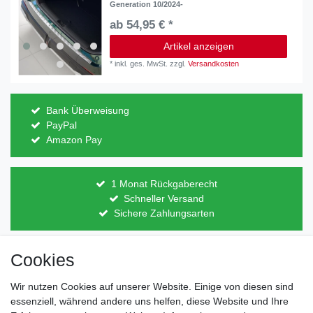
Generation 10/2024-
ab 54,95 € *
Artikel anzeigen
*
inkl. ges. MwSt.
zzgl.
Versandkosten
Bank Überweisung
PayPal
Amazon Pay
1 Monat Rückgaberecht
Schneller Versand
Sichere Zahlungsarten
Cookies
Direkt vom Hersteller
Indviduelles Design
Wir nutzen Cookies auf unserer Website. Einige von diesen sind
Lagerware
essenziell, während andere uns helfen, diese Website und Ihre