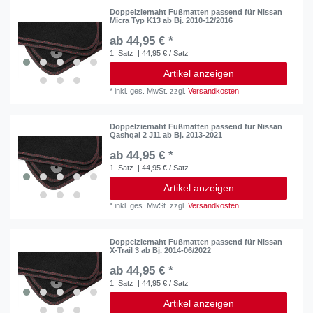
Doppelziernaht Fußmatten passend für Nissan
Micra Typ K13 ab Bj. 2010-12/2016
ab 44,95 € *
1
Satz
| 44,95 € / Satz
Artikel anzeigen
*
inkl. ges. MwSt.
zzgl.
Versandkosten
Doppelziernaht Fußmatten passend für Nissan
Qashqai 2 J11 ab Bj. 2013-2021
ab 44,95 € *
1
Satz
| 44,95 € / Satz
Artikel anzeigen
*
inkl. ges. MwSt.
zzgl.
Versandkosten
Doppelziernaht Fußmatten passend für Nissan
X-Trail 3 ab Bj. 2014-06/2022
ab 44,95 € *
1
Satz
| 44,95 € / Satz
Artikel anzeigen