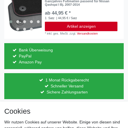
Ganzjahres Fußmatten passend für Nissan
Qashqai I Bj. 2007-2014
ab 44,95 € *
1
Satz
| 44,95 € / Satz
Artikel anzeigen
*
inkl. ges. MwSt.
zzgl.
Versandkosten
Bank Überweisung
PayPal
Amazon Pay
1 Monat Rückgaberecht
Schneller Versand
Sichere Zahlungsarten
Cookies
Direkt vom Hersteller
Indviduelles Design
Wir nutzen Cookies auf unserer Website. Einige von diesen sind
Lagerware