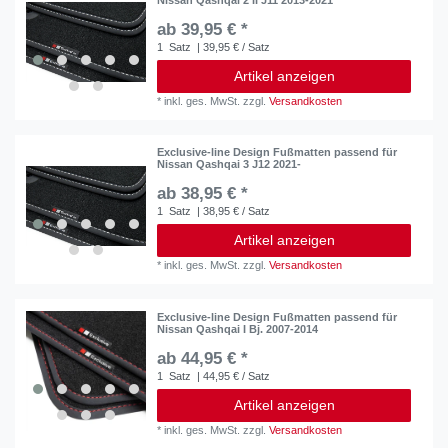
ab 39,95 € *
1
Satz
| 39,95 € / Satz
Artikel anzeigen
*
inkl. ges. MwSt.
zzgl.
Versandkosten
Exclusive-line Design Fußmatten passend für
Nissan Qashqai 3 J12 2021-
ab 38,95 € *
1
Satz
| 38,95 € / Satz
Artikel anzeigen
*
inkl. ges. MwSt.
zzgl.
Versandkosten
Exclusive-line Design Fußmatten passend für
Nissan Qashqai I Bj. 2007-2014
ab 44,95 € *
1
Satz
| 44,95 € / Satz
Artikel anzeigen
*
inkl. ges. MwSt.
zzgl.
Versandkosten