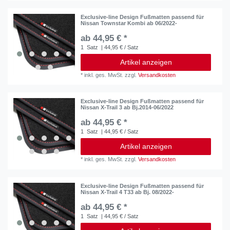
Exclusive-line Design Fußmatten passend für
Nissan Townstar Kombi ab 06/2022-
ab 44,95 € *
1
Satz
| 44,95 € / Satz
Artikel anzeigen
*
inkl. ges. MwSt.
zzgl.
Versandkosten
Exclusive-line Design Fußmatten passend für
Nissan X-Trail 3 ab Bj.2014-06/2022
ab 44,95 € *
1
Satz
| 44,95 € / Satz
Artikel anzeigen
*
inkl. ges. MwSt.
zzgl.
Versandkosten
Exclusive-line Design Fußmatten passend für
Nissan X-Trail 4 T33 ab Bj. 08/2022-
ab 44,95 € *
1
Satz
| 44,95 € / Satz