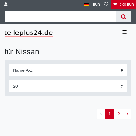
EUR
0,00 EUR
☰
für Nissan
1
2