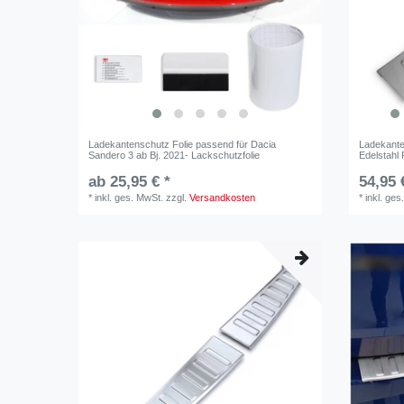
Ladekantenschutz Folie passend für Dacia
Ladekante
Sandero 3 ab Bj. 2021- Lackschutzfolie
Edelstahl 
ab 25,95 € *
54,95 
*
inkl. ges. MwSt.
zzgl.
Versandkosten
*
inkl. ges