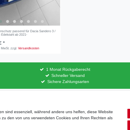
nschutz passend für Dacia Sandero 3 /
 Edelstahl ab 2021-
€ *
. MwSt.
zzgl.
Versandkosten
1 Monat Rückgaberecht
Schneller Versand
Sichere Zahlungsarten
lärung
AGB
Barrierefreiheitserklärung
Widerrufs­recht
V
en sind essenziell, während andere uns helfen, diese Website
en zu den von uns verwendeten Cookies und Ihren Rechten als
Zahlung und Versand