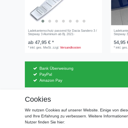
Ladekantenschutz passend für Dacia Sandero 3 /
Ladekante
Stepway 3 Aluminium ab Bj. 2021-
Stepway 3
ab 47,95 € *
54,95 
*
inkl. ges. MwSt.
zzgl.
Versandkosten
*
inkl. ges
Bank Überweisung
PayPal
Amazon Pay
Cookies
Impressum
Daten­schutz­erk
Wir nutzen Cookies auf unserer Website. Einige von dies
und Ihre Erfahrung zu verbessern. Weitere Information
Nutzer finden Sie hier: