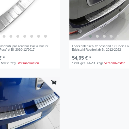
nschutz passend für Dacia Duster
Ladekantenschutz passend für Dacia L
Rostfrei Bj. 2010-12/2017
Edelstahl Rostfrei ab Bj. 2012-2022
€ *
54,95 € *
. MwSt.
zzgl.
Versandkosten
*
inkl. ges. MwSt.
zzgl.
Versandkosten