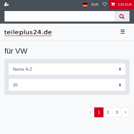
EUR
0,00 EUR
☰
für VW
1
2
3