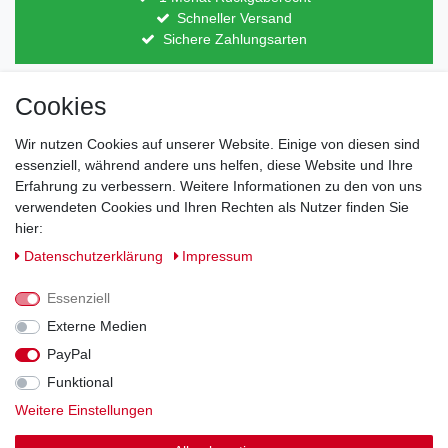
Schneller Versand
Sichere Zahlungsarten
Cookies
Direkt vom Hersteller
Indviduelles Design
Lagerware
Wir nutzen Cookies auf unserer Website. Einige von diesen sind
essenziell, während andere uns helfen, diese Website und Ihre
Erfahrung zu verbessern. Weitere Informationen zu den von uns
verwendeten Cookies und Ihren Rechten als Nutzer finden Sie
Impressum
Daten­schutz­erklärung
AGB
hier:
Daten­schutz­erklärung
Impressum
Barrierefreiheitserklärung
Widerrufs­recht
Essenziell
Externe Medien
Kontakt
PayPal
Vertrag widerrufen
Funktional
Zahlung und Versand
Weitere Einstellungen