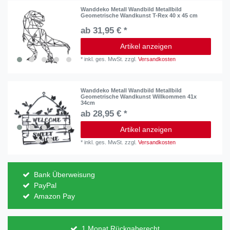
Wanddeko Metall Wandbild Metallbild
Geometrische Wandkunst T-Rex 40 x 45 cm
ab 31,95 € *
Artikel anzeigen
*
inkl. ges. MwSt.
zzgl.
Versandkosten
Wanddeko Metall Wandbild Metallbild
Geometrische Wandkunst Willkommen 41x
34cm
ab 28,95 € *
Artikel anzeigen
*
inkl. ges. MwSt.
zzgl.
Versandkosten
Bank Überweisung
PayPal
Amazon Pay
1 Monat Rückgaberecht