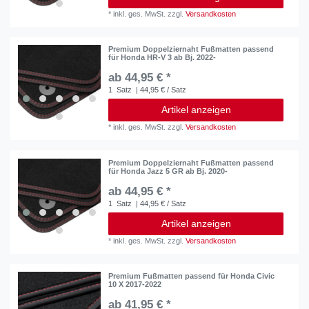
*
inkl. ges. MwSt.
zzgl.
Versandkosten
Premium Doppelziernaht Fußmatten passend
für Honda HR-V 3 ab Bj. 2022-
ab 44,95 € *
1
Satz
| 44,95 € / Satz
Artikel anzeigen
*
inkl. ges. MwSt.
zzgl.
Versandkosten
Premium Doppelziernaht Fußmatten passend
für Honda Jazz 5 GR ab Bj. 2020-
ab 44,95 € *
1
Satz
| 44,95 € / Satz
Artikel anzeigen
*
inkl. ges. MwSt.
zzgl.
Versandkosten
Premium Fußmatten passend für Honda Civic
10 X 2017-2022
ab 41,95 € *