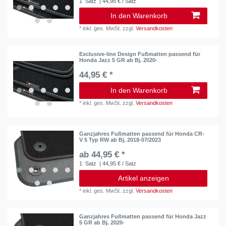
1
Satz
| 44,95 € / Satz
In den Warenkorb
*
inkl. ges. MwSt.
zzgl.
Versandkosten
Exclusive-line Design Fußmatten passend für
Honda Jazz 5 GR ab Bj. 2020-
44,95 € *
In den Warenkorb
*
inkl. ges. MwSt.
zzgl.
Versandkosten
Ganzjahres Fußmatten passend für Honda CR-
V 5 Typ RW ab Bj. 2018-07/2023
ab 44,95 € *
1
Satz
| 44,95 € / Satz
Artikel anzeigen
*
inkl. ges. MwSt.
zzgl.
Versandkosten
Ganzjahres Fußmatten passend für Honda Jazz
5 GR ab Bj. 2020-