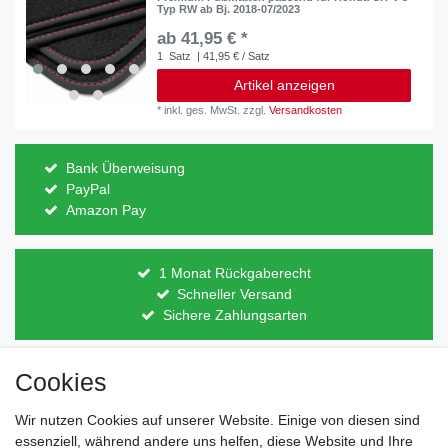
Typ RW ab Bj. 2018-07/2023
ab 41,95 € *
1
Satz
| 41,95 € / Satz
Artikel anzeigen
*
inkl. ges. MwSt.
zzgl.
Versandkosten
Bank Überweisung
PayPal
Amazon Pay
1 Monat Rückgaberecht
Schneller Versand
Sichere Zahlungsarten
Cookies
Direkt vom Hersteller
Indviduelles Design
Wir nutzen Cookies auf unserer Website. Einige von diesen sind
Lagerware
essenziell, während andere uns helfen, diese Website und Ihre