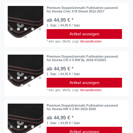
Premium Doppelziernaht Fußmatten passend
für Honda Civic 9 IX Diesel 2012-2017
ab 44,95 € *
1
Satz
| 44,95 € / Satz
Artikel anzeigen
*
inkl. ges. MwSt.
zzgl.
Versandkosten
Premium Doppelziernaht Fußmatten passend
für Honda CR-V 5 RW Bj. 2018-07/2023
ab 44,95 € *
1
Satz
| 44,95 € / Satz
Artikel anzeigen
*
inkl. ges. MwSt.
zzgl.
Versandkosten
Premium Doppelziernaht Fußmatten passend
für Honda HR-V 2 RU 2015-2020
ab 44,95 € *
1
Satz
| 44,95 € / Satz
Artikel anzeigen