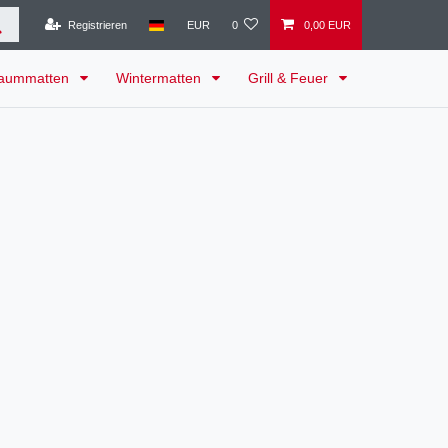
Registrieren
EUR
0
0,00 EUR
raummatten
Wintermatten
Grill & Feuer