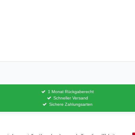
1 Monat Rückgaberecht
Schneller Versand
Sichere Zahlungsarten
lärung
AGB
Barrierefreiheitserklärung
Widerrufs­recht
V