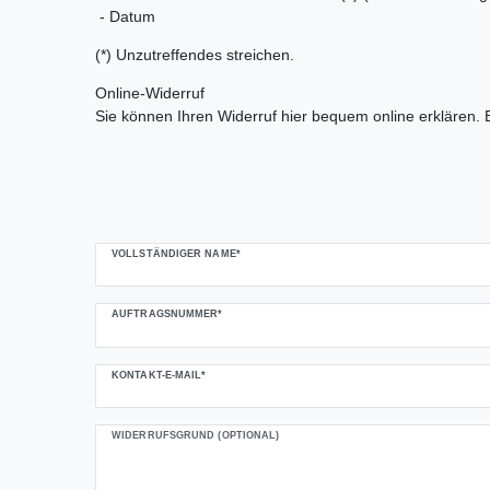
- Datum
(*) Unzutreffendes streichen.
Online-Widerruf
Sie können Ihren Widerruf hier bequem online erklären. 
Ceres::Template.mailFormHoneypotLabel
VOLLSTÄNDIGER NAME*
AUFTRAGSNUMMER*
KONTAKT-E-MAIL*
WIDERRUFSGRUND (OPTIONAL)