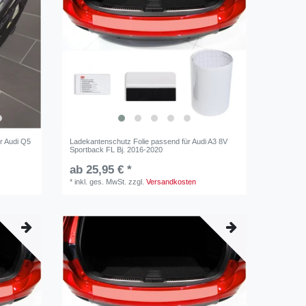
r Audi Q5
Ladekantenschutz Folie passend für Audi A3 8V
Sportback FL Bj. 2016-2020
ab 25,95 € *
*
inkl. ges. MwSt.
zzgl.
Versandkosten