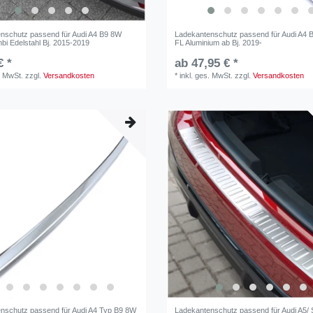
nschutz passend für Audi A4 B9 8W
Ladekantenschutz passend für Audi A4 
bi Edelstahl Bj. 2015-2019
FL Aluminium ab Bj. 2019-
€ *
ab 47,95 € *
. MwSt.
zzgl.
Versandkosten
*
inkl. ges. MwSt.
zzgl.
Versandkosten
nschutz passend für Audi A4 Typ B9 8W
Ladekantenschutz passend für Audi A5/