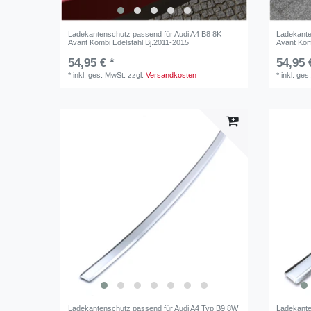
Ladekantenschutz passend für Audi A4 B8 8K
Ladekante
Avant Kombi Edelstahl Bj.2011-2015
Avant Kom
54,95 € *
54,95 
*
inkl. ges. MwSt.
zzgl.
Versandkosten
*
inkl. ges
Ladekantenschutz passend für Audi A4 Typ B9 8W
Ladekante