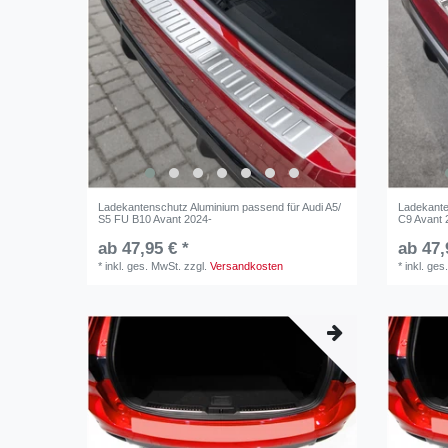
Ladekantenschutz Aluminium passend für Audi A5/
Ladekante
S5 FU B10 Avant 2024-
C9 Avant 
ab 47,95 € *
ab 47,
*
inkl. ges. MwSt.
zzgl.
Versandkosten
*
inkl. ges