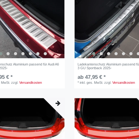
nschutz Aluminium passend für Audi A6
Ladekantenschutz Aluminium passend fü
2025-
3 GU Sportback 2025-
95 € *
ab 47,95 € *
. MwSt.
zzgl.
Versandkosten
*
inkl. ges. MwSt.
zzgl.
Versandkosten