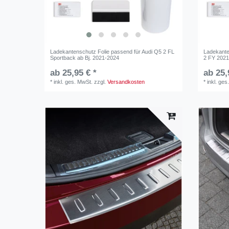
Ladekantenschutz Folie passend für Audi Q5 2 FL
Ladekante
Sportback ab Bj. 2021-2024
2 FY 2021
ab 25,95 € *
ab 25,
*
inkl. ges. MwSt.
zzgl.
Versandkosten
*
inkl. ges