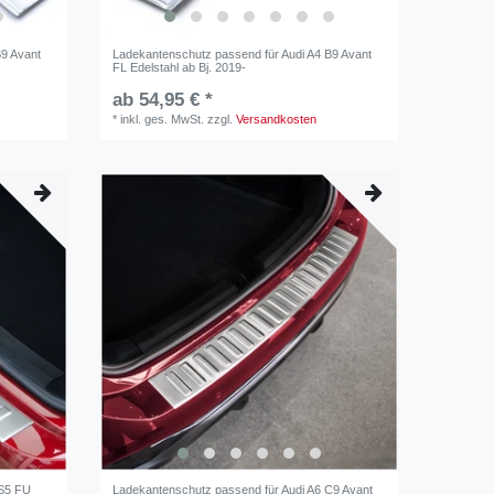
B9 Avant
Ladekantenschutz passend für Audi A4 B9 Avant
FL Edelstahl ab Bj. 2019-
ab 54,95 € *
*
inkl. ges. MwSt.
zzgl.
Versandkosten
 S5 FU
Ladekantenschutz passend für Audi A6 C9 Avant