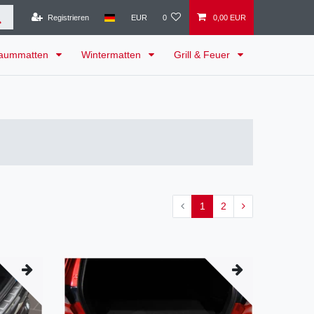
Registrieren
EUR
0
0,00 EUR
raummatten
Wintermatten
Grill & Feuer
1
2