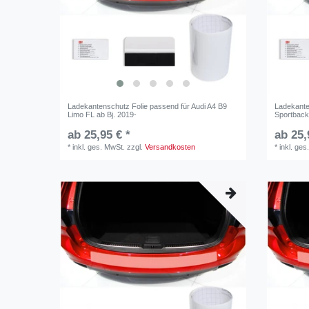
Ladekantenschutz Folie passend für Audi A4 B9
Ladekanten
Limo FL ab Bj. 2019-
Sportback
ab 25,95 € *
ab 25,
*
inkl. ges. MwSt.
zzgl.
Versandkosten
*
inkl. ges