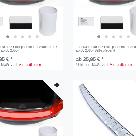
schutz Folie passend für Audi e-tron /
Ladekantenschutz Folie passend für Aud
 ab Bj. 2020-
ab Bj. 2018- Selbstklebend
95 € *
ab 25,95 € *
. MwSt.
zzgl.
Versandkosten
*
inkl. ges. MwSt.
zzgl.
Versandkosten