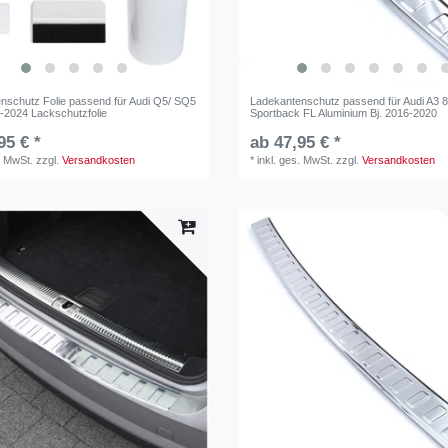
nschutz Folie passend für Audi Q5/ SQ5
Ladekantenschutz passend für Audi A3 
-2024 Lackschutzfolie
Sportback FL Aluminium Bj. 2016-2020
95 € *
ab 47,95 € *
. MwSt.
zzgl.
Versandkosten
*
inkl. ges. MwSt.
zzgl.
Versandkosten