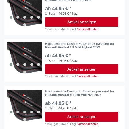
ab 44,95 € *
1
Satz
| 44,95 € / Satz
Artikel anzeigen
*
inkl. ges. MwSt.
zzgl.
Versandkosten
Exclusive-line Design Fußmatten passend für
Renault Austral 1.3 Mild Hybrid 2022
ab 44,95 € *
1
Satz
| 44,95 € / Satz
Artikel anzeigen
*
inkl. ges. MwSt.
zzgl.
Versandkosten
Exclusive-line Design Fußmatten passend für
Renault Austral E-Tech Full Hyb 2022
ab 44,95 € *
1
Satz
| 44,95 € / Satz
Artikel anzeigen
*
inkl. ges. MwSt.
zzgl.
Versandkosten