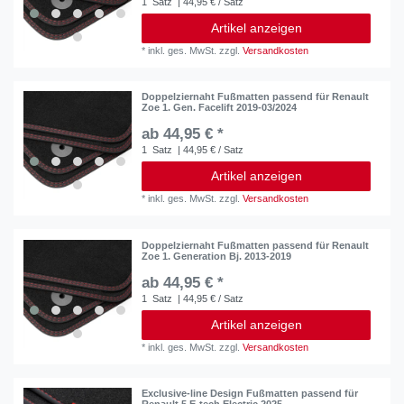
1
Satz
| 44,95 € / Satz
Artikel anzeigen
*
inkl. ges. MwSt.
zzgl.
Versandkosten
Doppelziernaht Fußmatten passend für Renault
Zoe 1. Gen. Facelift 2019-03/2024
ab 44,95 € *
1
Satz
| 44,95 € / Satz
Artikel anzeigen
*
inkl. ges. MwSt.
zzgl.
Versandkosten
Doppelziernaht Fußmatten passend für Renault
Zoe 1. Generation Bj. 2013-2019
ab 44,95 € *
1
Satz
| 44,95 € / Satz
Artikel anzeigen
*
inkl. ges. MwSt.
zzgl.
Versandkosten
Exclusive-line Design Fußmatten passend für
Renault 5 E-tech Electric 2025-