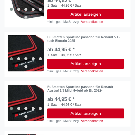
ab 44,95 € *
1
Satz
| 44,95 € / Satz
Artikel anzeigen
*
inkl. ges. MwSt.
zzgl.
Versandkosten
Fußmatten Sportline passend für Renault 5 E-
tech Electric 2025-
ab 44,95 € *
1
Satz
| 44,95 € / Satz
Artikel anzeigen
*
inkl. ges. MwSt.
zzgl.
Versandkosten
Fußmatten Sportline passend für Renault
Austral 1.3 Mild Hybrid ab Bj. 2022-
ab 44,95 € *
1
Satz
| 44,95 € / Satz
Artikel anzeigen
*
inkl. ges. MwSt.
zzgl.
Versandkosten