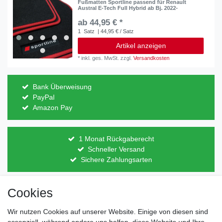
Fußmatten Sportline passend für Renault
Austral E-Tech Full Hybrid ab Bj. 2022-
ab 44,95 € *
1
Satz
| 44,95 € / Satz
Artikel anzeigen
*
inkl. ges. MwSt.
zzgl.
Versandkosten
Bank Überweisung
PayPal
Amazon Pay
1 Monat Rückgaberecht
Schneller Versand
Sichere Zahlungsarten
Cookies
Direkt vom Hersteller
Indviduelles Design
Wir nutzen Cookies auf unserer Website. Einige von diesen sind
Lagerware