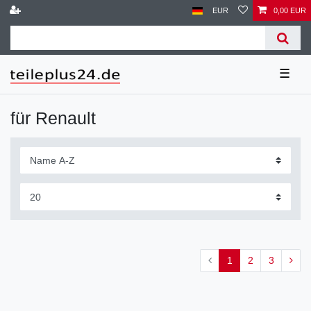
EUR
0,00 EUR
☰
für Renault
1
2
3