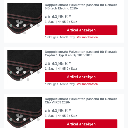
Doppelziernaht Fußmatten passend für Renault
5 E-tech Electric 2025-
ab 44,95 € *
1
Satz
| 44,95 € / Satz
Artikel anzeigen
*
inkl. ges. MwSt.
zzgl.
Versandkosten
Doppelziernaht Fußmatten passend für Renault
Captur 1 Typ R ab Bj. 2013-2019
ab 44,95 € *
1
Satz
| 44,95 € / Satz
Artikel anzeigen
*
inkl. ges. MwSt.
zzgl.
Versandkosten
Doppelziernaht Fußmatten passend für Renault
Clio VI R03 2026-
ab 44,95 € *
1
Satz
| 44,95 € / Satz
Artikel anzeigen