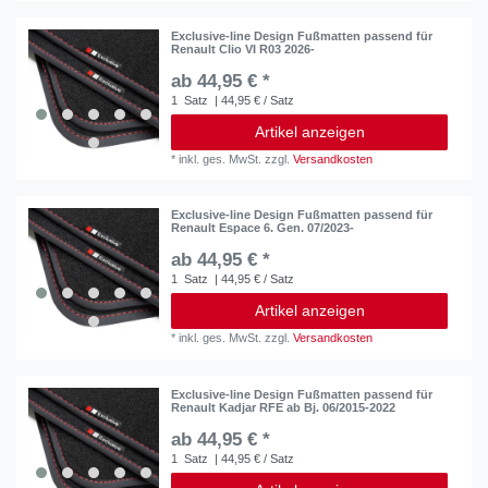
Exclusive-line Design Fußmatten passend für
Renault Clio VI R03 2026-
ab 44,95 € *
1
Satz
| 44,95 € / Satz
Artikel anzeigen
*
inkl. ges. MwSt.
zzgl.
Versandkosten
Exclusive-line Design Fußmatten passend für
Renault Espace 6. Gen. 07/2023-
ab 44,95 € *
1
Satz
| 44,95 € / Satz
Artikel anzeigen
*
inkl. ges. MwSt.
zzgl.
Versandkosten
Exclusive-line Design Fußmatten passend für
Renault Kadjar RFE ab Bj. 06/2015-2022
ab 44,95 € *
1
Satz
| 44,95 € / Satz