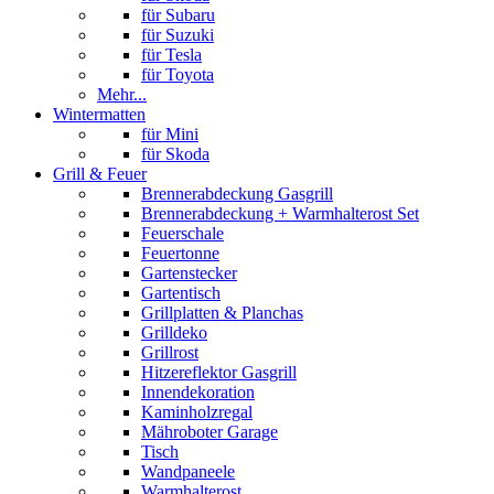
für Subaru
für Suzuki
für Tesla
für Toyota
Mehr...
Wintermatten
für Mini
für Skoda
Grill & Feuer
Brennerabdeckung Gasgrill
Brennerabdeckung + Warmhalterost Set
Feuerschale
Feuertonne
Gartenstecker
Gartentisch
Grillplatten & Planchas
Grilldeko
Grillrost
Hitzereflektor Gasgrill
Innendekoration
Kaminholzregal
Mähroboter Garage
Tisch
Wandpaneele
Warmhalterost