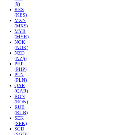
(¥)
KES
(KES)
MXN
(MX$)
MYR
(MYR)
NOK
(NOK)
NZD
(NZ$)
PHP
(PHP)
PLN
(PLN)
QAR
(QAR)
RON
(RON)
RUB
(RUB)
SEK
(SEK)
SGD
(SGD)