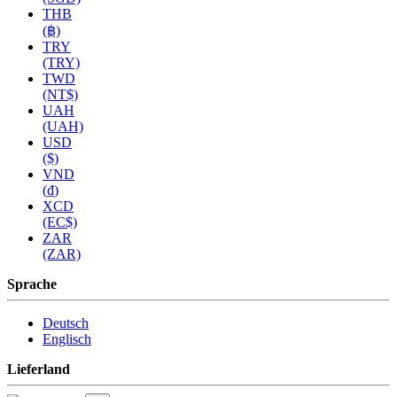
THB
(฿)
TRY
(TRY)
TWD
(NT$)
UAH
(UAH)
USD
($)
VND
(₫)
XCD
(EC$)
ZAR
(ZAR)
Sprache
Deutsch
Englisch
Lieferland