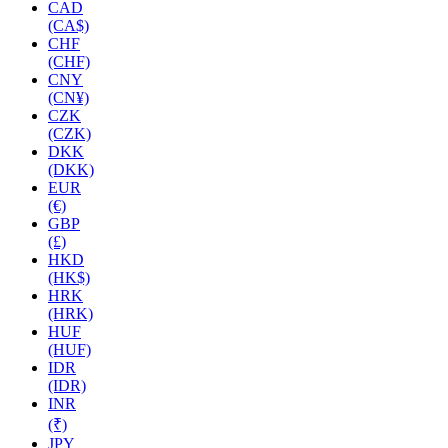
CAD
(CA$)
CHF
(CHF)
CNY
(CN¥)
CZK
(CZK)
DKK
(DKK)
EUR
(€)
GBP
(£)
HKD
(HK$)
HRK
(HRK)
HUF
(HUF)
IDR
(IDR)
INR
(₹)
JPY