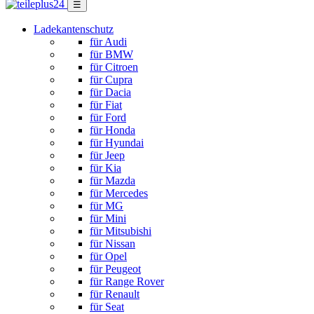
☰
Ladekantenschutz
für Audi
für BMW
für Citroen
für Cupra
für Dacia
für Fiat
für Ford
für Honda
für Hyundai
für Jeep
für Kia
für Mazda
für Mercedes
für MG
für Mini
für Mitsubishi
für Nissan
für Opel
für Peugeot
für Range Rover
für Renault
für Seat