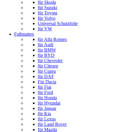
für Skoda
für Suzuki
für Toyota
für Volvo
Universal Schutzfolie
für VW
Fußmatten
für Alfa Romeo
für Audi
für BMW
für BYD
für Chevrolet
für Citroen
für Cupra
für DAF
Für Dacia
für Fiat
für Ford
für Honda
für Hyundai
für Jaguar
für Kia
für Lexus
für Land Rover
für Mazda