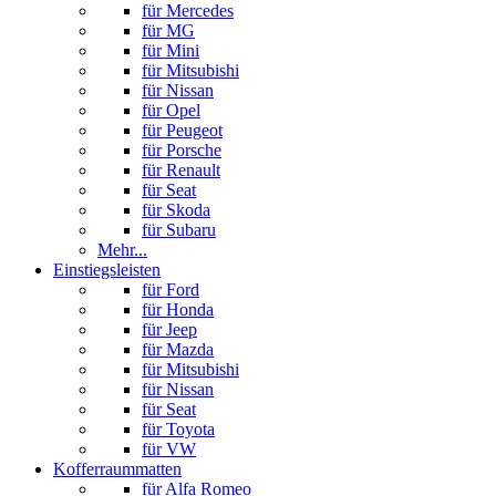
für Mercedes
für MG
für Mini
für Mitsubishi
für Nissan
für Opel
für Peugeot
für Porsche
für Renault
für Seat
für Skoda
für Subaru
Mehr...
Einstiegsleisten
für Ford
für Honda
für Jeep
für Mazda
für Mitsubishi
für Nissan
für Seat
für Toyota
für VW
Kofferraummatten
für Alfa Romeo