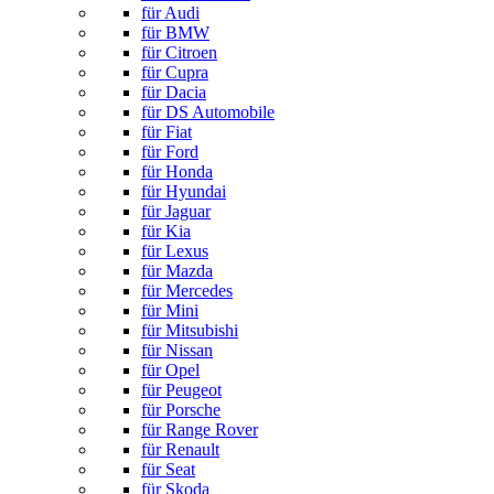
für Audi
für BMW
für Citroen
für Cupra
für Dacia
für DS Automobile
für Fiat
für Ford
für Honda
für Hyundai
für Jaguar
für Kia
für Lexus
für Mazda
für Mercedes
für Mini
für Mitsubishi
für Nissan
für Opel
für Peugeot
für Porsche
für Range Rover
für Renault
für Seat
für Skoda