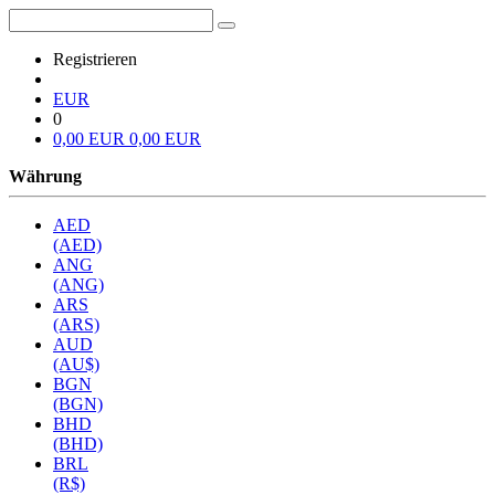
Registrieren
EUR
0
0,00 EUR
0,00 EUR
Währung
AED
(AED)
ANG
(ANG)
ARS
(ARS)
AUD
(AU$)
BGN
(BGN)
BHD
(BHD)
BRL
(R$)