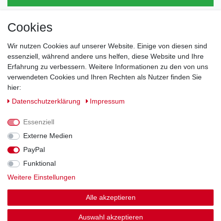
Cookies
Direkt vom Hersteller
Indviduelles Design
Wir nutzen Cookies auf unserer Website. Einige von diesen sind
Lagerware
essenziell, während andere uns helfen, diese Website und Ihre
Erfahrung zu verbessern. Weitere Informationen zu den von uns
verwendeten Cookies und Ihren Rechten als Nutzer finden Sie
hier:
Impressum
Daten­schutz­erklärung
AGB
Daten­schutz­erklärung
Impressum
Barrierefreiheitserklärung
Widerrufs­recht
Essenziell
Externe Medien
PayPal
Kontakt
Vertrag widerrufen
Funktional
Weitere Einstellungen
Zahlung und Versand
Alle akzeptieren
© Copyright 2026 | Alle Rechte vorbehalten.
Auswahl akzeptieren