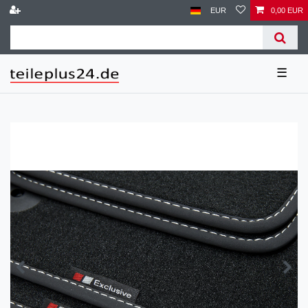
EUR
0,00 EUR
☰