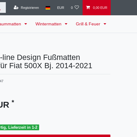
Registrieren
EUR
0
0,00 EUR
raummatten
Wintermatten
Grill & Feuer
-line Design Fußmatten
ür Fiat 500X Bj. 2014-2021
47
*
EUR
tig, Lieferzeit in 1-2