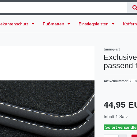
ekantenschutz
Fußmatten
Einstiegsleisten
Koffer
tuning-art
Exclusive
passend f
Artikelnummer
BEF8
44,95 
Inhalt
1
Satz
Sofort versandfer