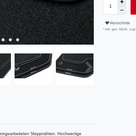
Wunschliste
* inkl. ges. MwSt. zzgl.
eingearbeiteten Steppnähten. Hochwertige