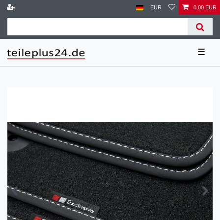
EUR
0,00 EUR
☰