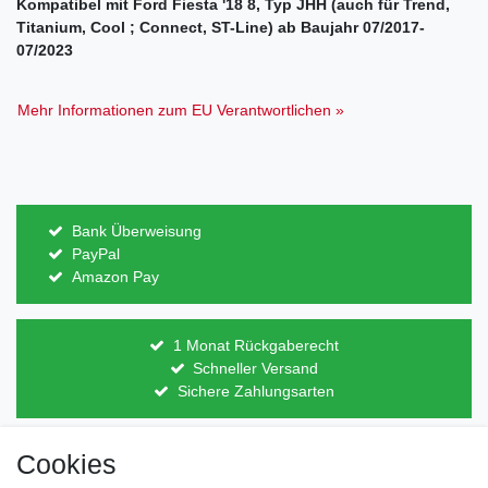
Kompatibel mit Ford Fiesta '18 8, Typ JHH (auch für Trend,
Titanium, Cool ; Connect, ST-Line) ab Baujahr 07/2017-
07/2023
Mehr Informationen zum EU Verantwortlichen »
Bank Überweisung
PayPal
Amazon Pay
1 Monat Rückgaberecht
Schneller Versand
Sichere Zahlungsarten
Cookies
Direkt vom Hersteller
Indviduelles Design