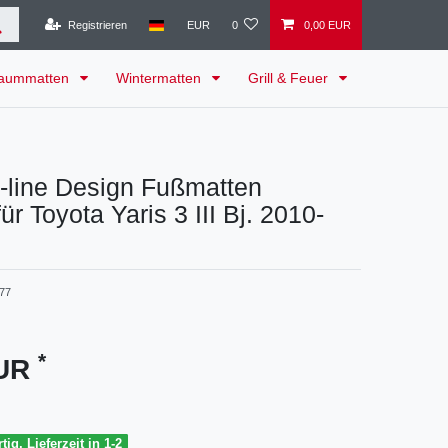
Registrieren
EUR
0
0,00 EUR
raummatten
Wintermatten
Grill & Feuer
-line Design Fußmatten
r Toyota Yaris 3 III Bj. 2010-
77
*
EUR
tig, Lieferzeit in 1-2