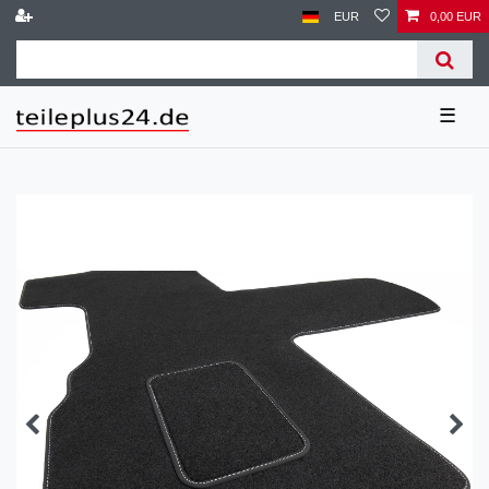
EUR
0,00 EUR
☰