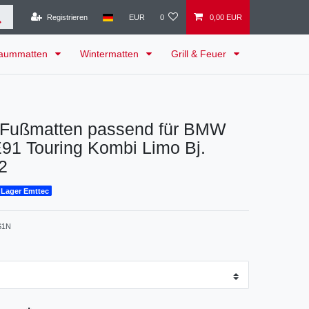
Registrieren
EUR
0
0,00 EUR
raummatten
Wintermatten
Grill & Feuer
Fußmatten passend für BMW
91 Touring Kombi Limo Bj.
2
 Lager Emttec
S1N