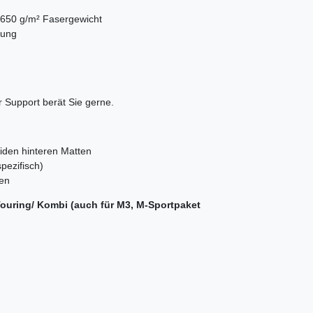
 650 g/m² Fasergewicht
tung
 Support berät Sie gerne.
eiden hinteren Matten
pezifisch)
ten
Touring/ Kombi (auch für M3, M-Sportpaket