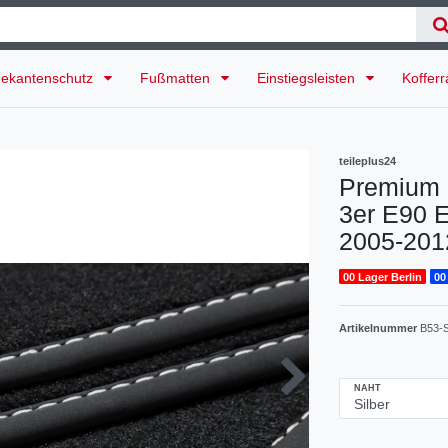
ekantenschutz
Fußmatten
Einstiegsleisten
Koffer
teileplus24
Premium 
3er E90 E
2005-201
00 Lager Berlin
00
Artikelnummer
B53-
NAHT