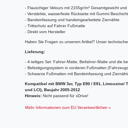
- Flauschiger Velours mit 2155gr/m² Gesamtgewicht und
- Verstärkte, wasserfeste Rückseite mit Gummi Beschich
- Bandeinfassung und handeingearbeitete Ziernähte
- Trittschutz auf Fahrer Fußmatte
- Direkt vom Hersteller
Haben Sie Fragen zu unserem Artikel? Unser technischer
Lieferung:
- 4-teiliges Set: Fahrer-Matte, Beifahrer-Matte und die b
- Befestigungssystem in vorderen Fußmatten (Fahrzeugs
- Schwarze Fußmatten mit Bandeinfassung und Ziernäh
Kompatibel mit BMW 3er, Typ E90 / E91, Limousine/ 
und LCI), Baujahr 2005-2012
Hinweis:
Nicht passend für xDrive!
Mehr Informationen zum EU Verantwortlichen »