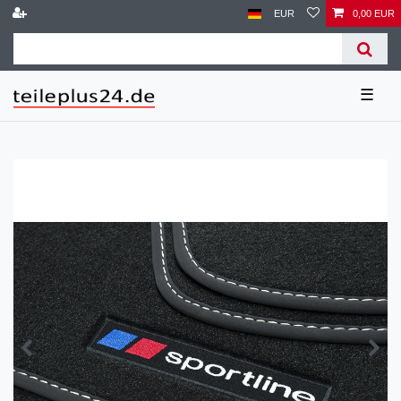
EUR
0,00 EUR
☰