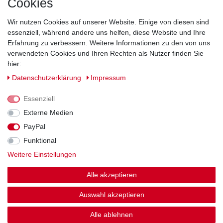
Cookies
Direkt vom Hersteller
Indviduelles Design
Wir nutzen Cookies auf unserer Website. Einige von diesen sind
Lagerware
essenziell, während andere uns helfen, diese Website und Ihre
Erfahrung zu verbessern. Weitere Informationen zu den von uns
verwendeten Cookies und Ihren Rechten als Nutzer finden Sie
hier:
Impressum
Daten­schutz­erklärung
AGB
Daten­schutz­erklärung
Impressum
Barrierefreiheitserklärung
Widerrufs­recht
Essenziell
Externe Medien
PayPal
Kontakt
Vertrag widerrufen
Funktional
Weitere Einstellungen
Zahlung und Versand
Alle akzeptieren
© Copyright 2026 | Alle Rechte vorbehalten.
Auswahl akzeptieren
Alle ablehnen