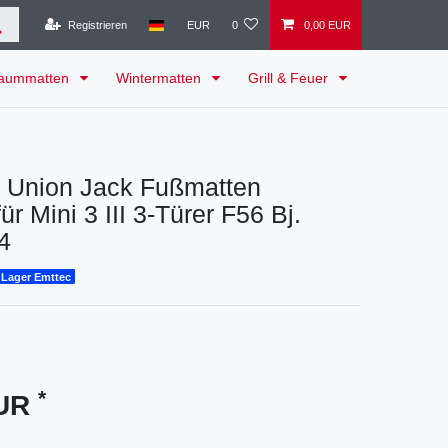
Registrieren
EUR
0
0,00 EUR
raummatten
Wintermatten
Grill & Feuer
e Union Jack Fußmatten
r Mini 3 III 3-Türer F56 Bj.
4
 Lager Emttec
*
EUR