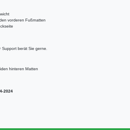
wicht
uf den vorderen Fußmatten
ckseite
 Support berät Sie gerne.
eiden hinteren Matten
14-2024