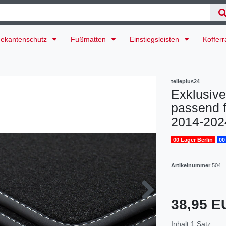
ekantenschutz
Fußmatten
Einstiegsleisten
Koffer
teileplus24
Exklusiv
passend fü
2014-202
00 Lager Berlin
00
Artikelnummer
504
38,95 
Inhalt
1
Satz