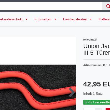
ekantenschutz
Fußmatten
Einstiegsleisten
Koffer
teileplus24
Union Jac
III 5-Tür
Artikelnummer
B515
42,95 
Inhalt
1
Satz
Sofort versandfer