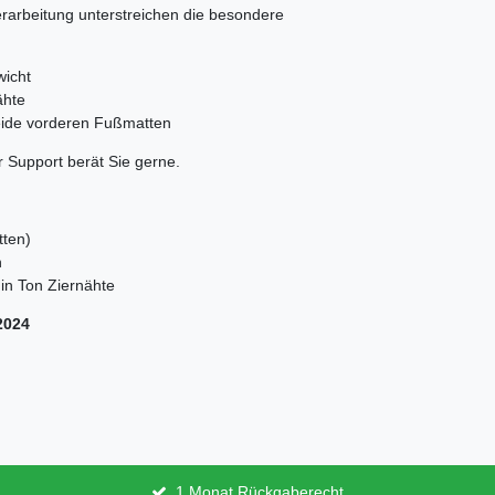
erarbeitung unterstreichen die besondere
wicht
ähte
beide vorderen Fußmatten
 Support berät Sie gerne.
tten)
n
in Ton Ziernähte
-2024
1 Monat Rückgaberecht