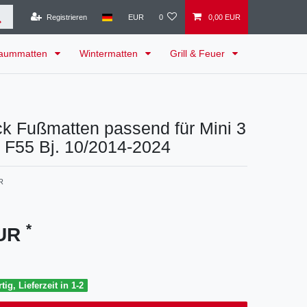
Registrieren
EUR
0
0,00 EUR
raummatten
Wintermatten
Grill & Feuer
k Fußmatten passend für Mini 3
er F55 Bj. 10/2014-2024
R
*
EUR
tig, Lieferzeit in 1-2