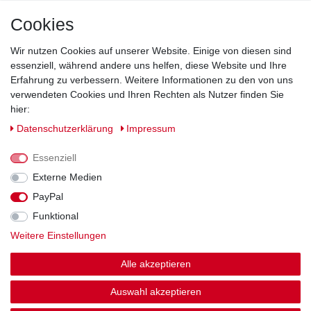
Cookies
Direkt vom Hersteller
Indviduelles Design
Lagerware
Wir nutzen Cookies auf unserer Website. Einige von diesen sind
essenziell, während andere uns helfen, diese Website und Ihre
Erfahrung zu verbessern. Weitere Informationen zu den von uns
verwendeten Cookies und Ihren Rechten als Nutzer finden Sie
Impressum
Daten­schutz­erklärung
AGB
hier:
Daten­schutz­erklärung
Impressum
Barrierefreiheitserklärung
Widerrufs­recht
Essenziell
Externe Medien
Kontakt
PayPal
Vertrag widerrufen
Funktional
Zahlung und Versand
Weitere Einstellungen
Alle akzeptieren
© Copyright 2026 | Alle Rechte vorbehalten.
Auswahl akzeptieren