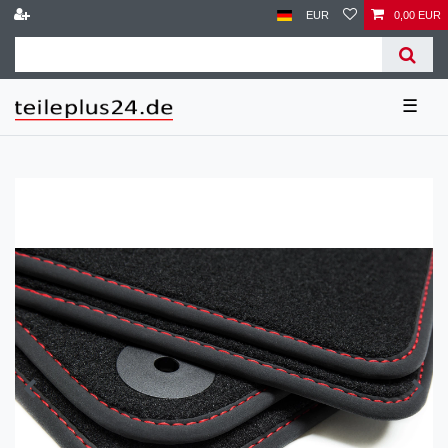
EUR
0,00 EUR
☰