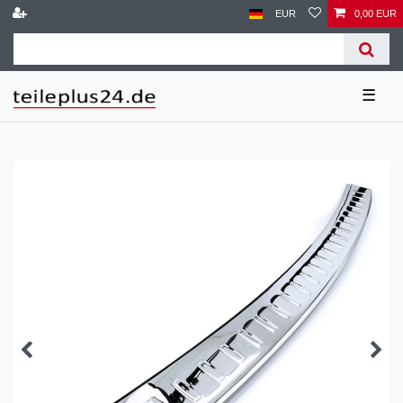
EUR
0,00 EUR
☰