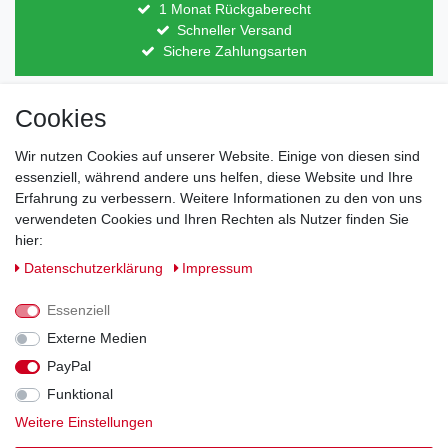
1 Monat Rückgaberecht
Schneller Versand
Sichere Zahlungsarten
Cookies
Direkt vom Hersteller
Indviduelles Design
Lagerware
Wir nutzen Cookies auf unserer Website. Einige von diesen sind
essenziell, während andere uns helfen, diese Website und Ihre
Erfahrung zu verbessern. Weitere Informationen zu den von uns
verwendeten Cookies und Ihren Rechten als Nutzer finden Sie
Impressum
Daten­schutz­erklärung
AGB
hier:
Daten­schutz­erklärung
Impressum
Barrierefreiheitserklärung
Widerrufs­recht
Essenziell
Externe Medien
Kontakt
PayPal
Vertrag widerrufen
Funktional
Zahlung und Versand
Weitere Einstellungen