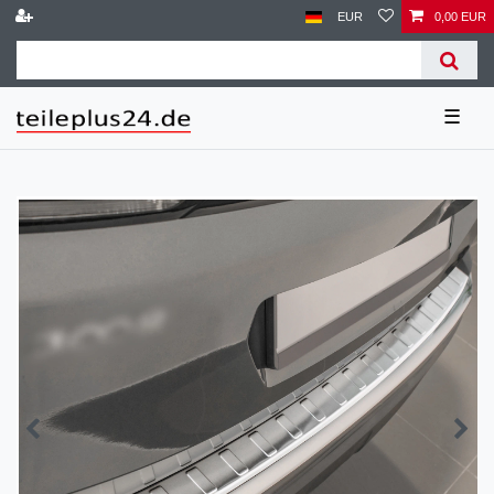
EUR
0,00 EUR
☰