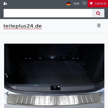
EUR
0,00 EUR
☰