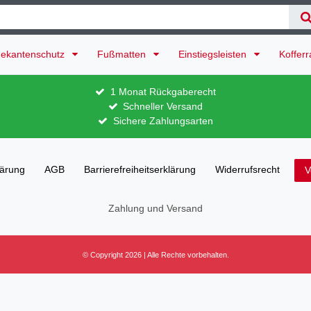
ekantenschutz
Fußmatten
Einstiegsleisten
Koffer
1 Monat Rückgaberecht
Schneller Versand
Sichere Zahlungsarten
lärung
AGB
Barrierefreiheitserklärung
Widerrufs­recht
V
Zahlung und Versand
© Copyright 2026 | Alle Rechte vorbehalten.