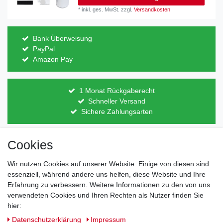
*
inkl. ges. MwSt.
zzgl.
Versandkosten
Bank Überweisung
PayPal
Amazon Pay
1 Monat Rückgaberecht
Schneller Versand
Sichere Zahlungsarten
Cookies
Direkt vom Hersteller
Indviduelles Design
Wir nutzen Cookies auf unserer Website. Einige von diesen sind
Lagerware
essenziell, während andere uns helfen, diese Website und Ihre
Erfahrung zu verbessern. Weitere Informationen zu den von uns
verwendeten Cookies und Ihren Rechten als Nutzer finden Sie
hier:
Impressum
Daten­schutz­erklärung
AGB
Daten­schutz­erklärung
Impressum