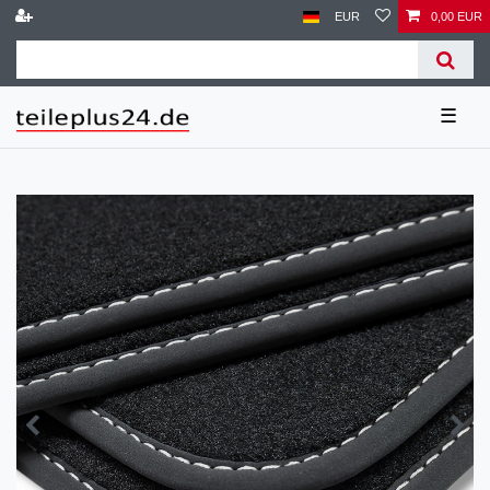
EUR
0,00 EUR
☰