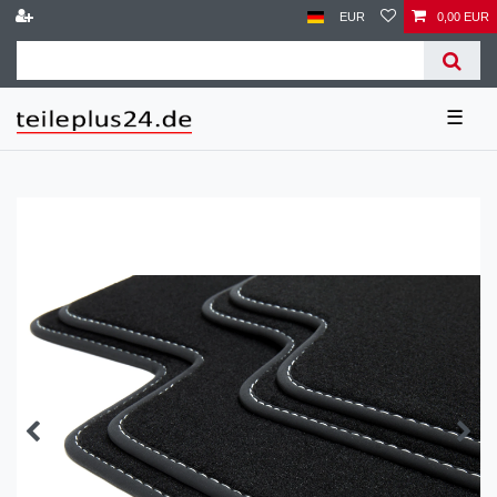
EUR
0,00 EUR
☰