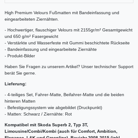
High Premium Velours Fußmatten mit Bandeinfassung und
eingearbeiteten Ziernähten.
- Hochwertiger, flauschiger Velours mit 2155gr/m² Gesamtgewicht
und 650 g/m² Fasergewicht
- Verstärkte und Wasserfeste mit Gummi beschichtete Rückseite
- Bandeinfassung und eingearbeitete Ziernähte
- Produkt-Bilder
Haben Sie Fragen zu unserem Artikel? Unser technischer Support
berät Sie gerne.
Lieferung:
- 4-teiliges Set, Fahrer-Matte, Beifahrer-Matte und die beiden
hinteren Matten
- Befestigungssystem wie abgebildet (Druckpunkt)
- Matten: Schwarz / Ziernähte: Rot
Kompatibel mit Skoda Superb 2, Typ 3T,
Limousine/Combi/Kombi (auch für Comfort, Ambition,
Elegance, L&K und Greenline), Baujahr 2008-2015 (inkl.