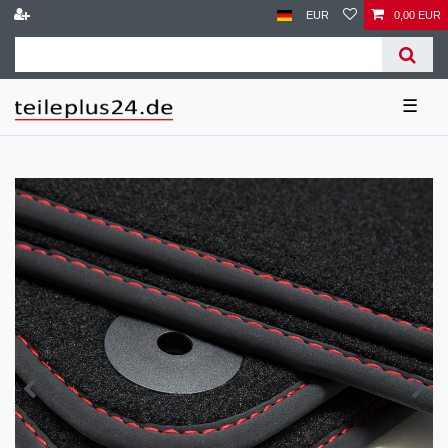
EUR
0,00 EUR
☰