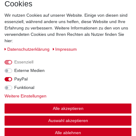
Cookies
Direkt vom Hersteller
Indviduelles Design
Wir nutzen Cookies auf unserer Website. Einige von diesen sind
Lagerware
essenziell, während andere uns helfen, diese Website und Ihre
Erfahrung zu verbessern. Weitere Informationen zu den von uns
verwendeten Cookies und Ihren Rechten als Nutzer finden Sie
hier:
Impressum
Daten­schutz­erklärung
AGB
Daten­schutz­erklärung
Impressum
Barrierefreiheitserklärung
Widerrufs­recht
Essenziell
Externe Medien
PayPal
Kontakt
Vertrag widerrufen
Funktional
Weitere Einstellungen
Zahlung und Versand
Alle akzeptieren
© Copyright 2026 | Alle Rechte vorbehalten.
Auswahl akzeptieren
Alle ablehnen