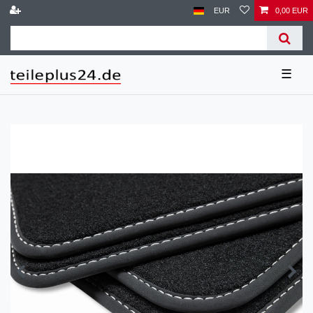
EUR
0,00 EUR
☰