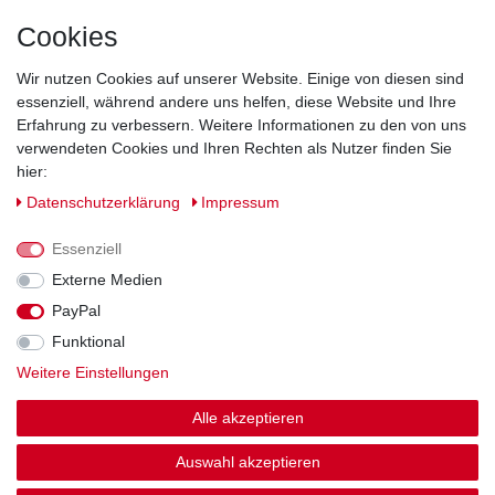
Cookies
Direkt vom Hersteller
Indviduelles Design
Wir nutzen Cookies auf unserer Website. Einige von diesen sind
Lagerware
essenziell, während andere uns helfen, diese Website und Ihre
Erfahrung zu verbessern. Weitere Informationen zu den von uns
verwendeten Cookies und Ihren Rechten als Nutzer finden Sie
hier:
Impressum
Daten­schutz­erklärung
AGB
Daten­schutz­erklärung
Impressum
Barrierefreiheitserklärung
Widerrufs­recht
Essenziell
Externe Medien
PayPal
Kontakt
Vertrag widerrufen
Funktional
Weitere Einstellungen
Zahlung und Versand
Alle akzeptieren
© Copyright 2026 | Alle Rechte vorbehalten.
Auswahl akzeptieren