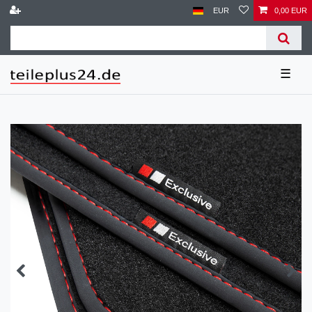
EUR
0,00 EUR
☰