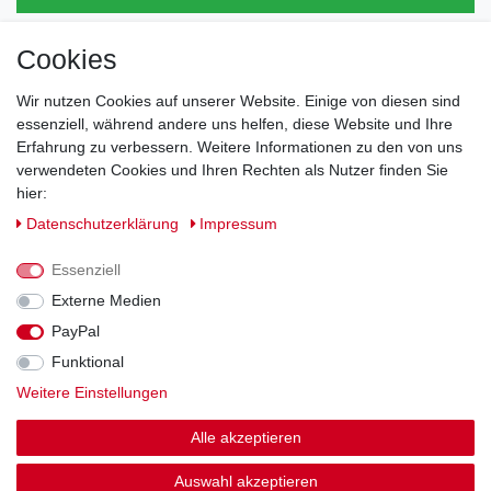
Cookies
Direkt vom Hersteller
Indviduelles Design
Wir nutzen Cookies auf unserer Website. Einige von diesen sind
Lagerware
essenziell, während andere uns helfen, diese Website und Ihre
Erfahrung zu verbessern. Weitere Informationen zu den von uns
verwendeten Cookies und Ihren Rechten als Nutzer finden Sie
hier:
Impressum
Daten­schutz­erklärung
AGB
Daten­schutz­erklärung
Impressum
Barrierefreiheitserklärung
Widerrufs­recht
Essenziell
Externe Medien
PayPal
Kontakt
Vertrag widerrufen
Funktional
Weitere Einstellungen
Zahlung und Versand
Alle akzeptieren
© Copyright 2026 | Alle Rechte vorbehalten.
Auswahl akzeptieren