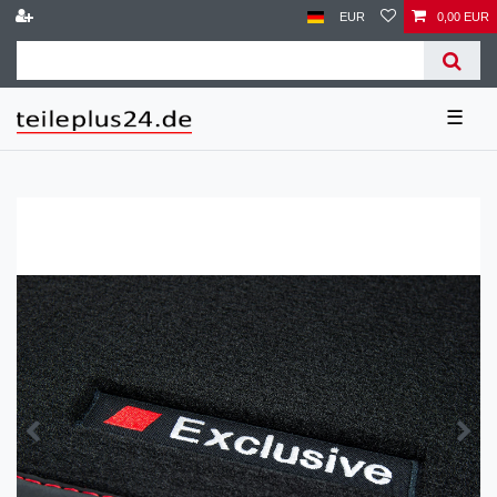
EUR
0,00 EUR
☰