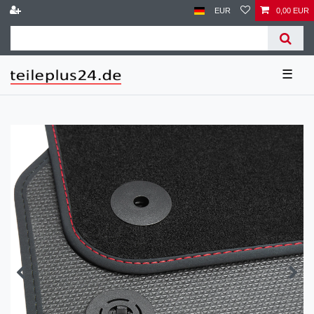
EUR
0,00 EUR
☰