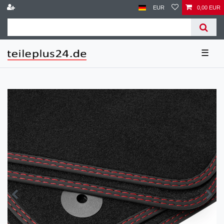
EUR
0,00 EUR
☰