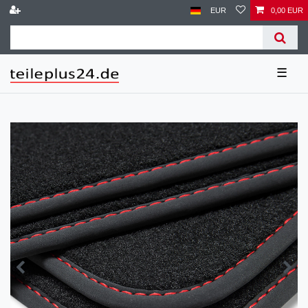
EUR
0,00 EUR
☰