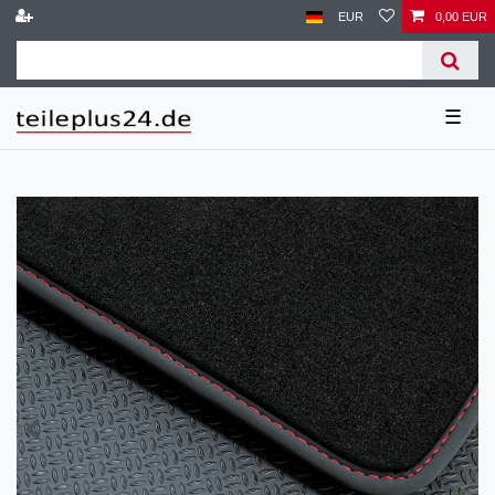
EUR
0,00 EUR
☰