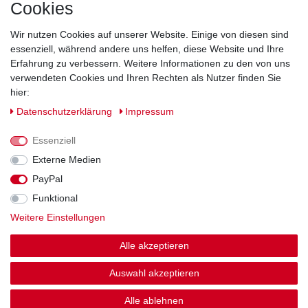
Cookies
Direkt vom Hersteller
Indviduelles Design
Wir nutzen Cookies auf unserer Website. Einige von diesen sind
Lagerware
essenziell, während andere uns helfen, diese Website und Ihre
Erfahrung zu verbessern. Weitere Informationen zu den von uns
verwendeten Cookies und Ihren Rechten als Nutzer finden Sie
hier:
Impressum
Daten­schutz­erklärung
AGB
Daten­schutz­erklärung
Impressum
Barrierefreiheitserklärung
Widerrufs­recht
Essenziell
Externe Medien
PayPal
Kontakt
Vertrag widerrufen
Funktional
Weitere Einstellungen
Zahlung und Versand
Alle akzeptieren
© Copyright 2026 | Alle Rechte vorbehalten.
Auswahl akzeptieren
Alle ablehnen