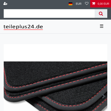
EUR
0,00 EUR
☰