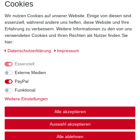
Cookies
Direkt vom Hersteller
Indviduelles Design
Wir nutzen Cookies auf unserer Website. Einige von diesen sind
Lagerware
essenziell, während andere uns helfen, diese Website und Ihre
Erfahrung zu verbessern. Weitere Informationen zu den von uns
verwendeten Cookies und Ihren Rechten als Nutzer finden Sie
hier:
Impressum
Daten­schutz­erklärung
AGB
Daten­schutz­erklärung
Impressum
Barrierefreiheitserklärung
Widerrufs­recht
Essenziell
Externe Medien
PayPal
Kontakt
Vertrag widerrufen
Funktional
Weitere Einstellungen
Zahlung und Versand
Alle akzeptieren
© Copyright 2026 | Alle Rechte vorbehalten.
Auswahl akzeptieren
Alle ablehnen