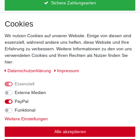
Sichere Zahlungsarten
Cookies
Direkt vom Hersteller
Indviduelles Design
Wir nutzen Cookies auf unserer Website. Einige von diesen sind
Lagerware
essenziell, während andere uns helfen, diese Website und Ihre
Erfahrung zu verbessern. Weitere Informationen zu den von uns
verwendeten Cookies und Ihren Rechten als Nutzer finden Sie
hier:
Impressum
Daten­schutz­erklärung
AGB
Daten­schutz­erklärung
Impressum
Barrierefreiheitserklärung
Widerrufs­recht
Essenziell
Externe Medien
PayPal
Kontakt
Vertrag widerrufen
Funktional
Weitere Einstellungen
Zahlung und Versand
Alle akzeptieren
© Copyright 2026 | Alle Rechte vorbehalten.