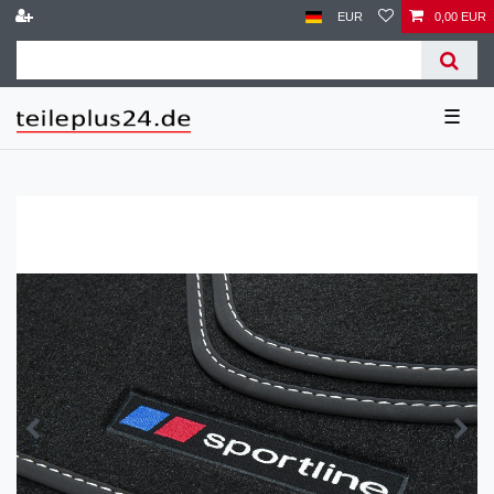
EUR
0,00 EUR
☰