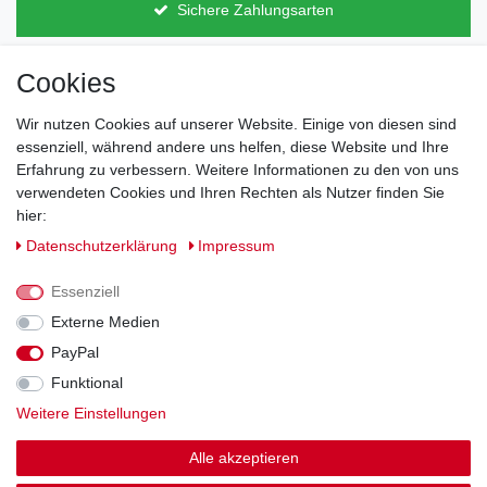
Sichere Zahlungsarten
Cookies
Direkt vom Hersteller
Indviduelles Design
Wir nutzen Cookies auf unserer Website. Einige von diesen sind
Lagerware
essenziell, während andere uns helfen, diese Website und Ihre
Erfahrung zu verbessern. Weitere Informationen zu den von uns
verwendeten Cookies und Ihren Rechten als Nutzer finden Sie
hier:
Impressum
Daten­schutz­erklärung
AGB
Daten­schutz­erklärung
Impressum
Barrierefreiheitserklärung
Widerrufs­recht
Essenziell
Externe Medien
PayPal
Kontakt
Vertrag widerrufen
Funktional
Weitere Einstellungen
Zahlung und Versand
Alle akzeptieren
© Copyright 2026 | Alle Rechte vorbehalten.