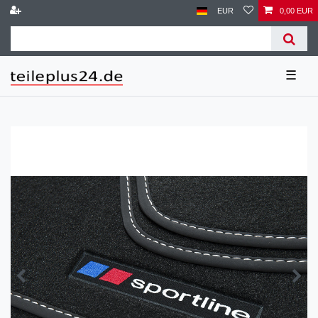
EUR
0,00 EUR
☰