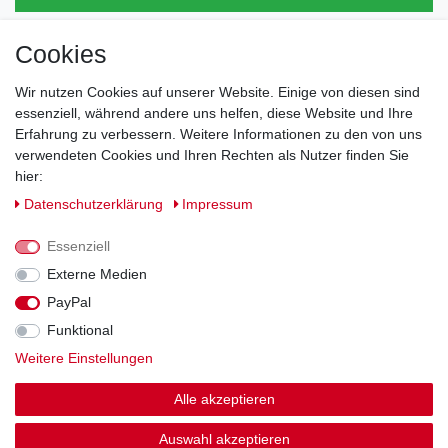
Cookies
Direkt vom Hersteller
Indviduelles Design
Wir nutzen Cookies auf unserer Website. Einige von diesen sind
Lagerware
essenziell, während andere uns helfen, diese Website und Ihre
Erfahrung zu verbessern. Weitere Informationen zu den von uns
verwendeten Cookies und Ihren Rechten als Nutzer finden Sie
hier:
Impressum
Daten­schutz­erklärung
AGB
Daten­schutz­erklärung
Impressum
Barrierefreiheitserklärung
Widerrufs­recht
Essenziell
Externe Medien
PayPal
Kontakt
Vertrag widerrufen
Funktional
Weitere Einstellungen
Zahlung und Versand
Alle akzeptieren
© Copyright 2026 | Alle Rechte vorbehalten.
Auswahl akzeptieren