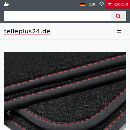
EUR
0,00 EUR
☰