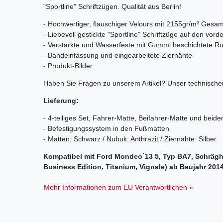
"Sportline" Schriftzügen. Qualität aus Berlin!
- Hochwertiger, flauschiger Velours mit 2155gr/m² Gesa
- Liebevoll gestickte "Sportline" Schriftzüge auf den vo
- Verstärkte und Wasserfeste mit Gummi beschichtete Rü
- Bandeinfassung und eingearbeitete Ziernähte
- Produkt-Bilder
Haben Sie Fragen zu unserem Artikel? Unser technischer
Lieferung:
- 4-teiliges Set, Fahrer-Matte, Beifahrer-Matte und beid
- Befestigungssystem in den Fußmatten
- Matten: Schwarz / Nubuk: Anthrazit / Ziernähte: Silber
Kompatibel mit Ford Mondeo´13 5, Typ BA7, Schräghe
Business Edition, Titanium, Vignale) ab Baujahr 201
Mehr Informationen zum EU Verantwortlichen »