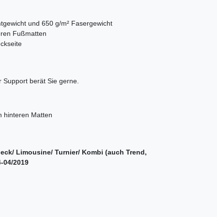
mtgewicht und 650 g/m² Fasergewicht
rderen Fußmatten
ckseite
 Support berät Sie gerne.
en hinteren Matten
ck/ Limousine/ Turnier/ Kombi (auch Trend,
4-04/2019