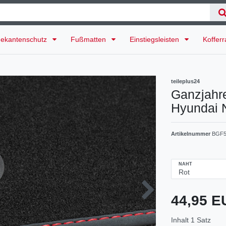
ekantenschutz
Fußmatten
Einstiegsleisten
Koffer
teileplus24
Ganzjahr
Hyundai 
Artikelnummer
BGF5
NAHT
44,95 
Inhalt
1
Satz