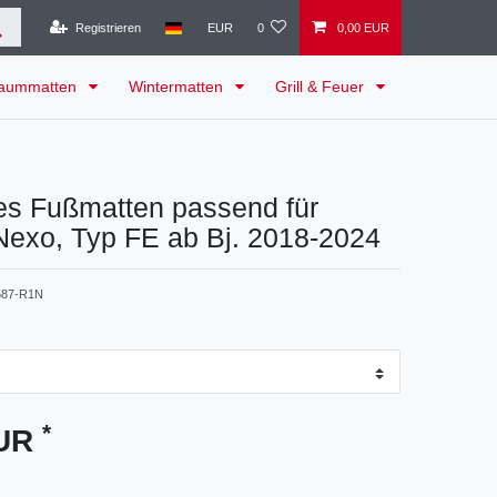
Registrieren
EUR
0
0,00 EUR
raummatten
Wintermatten
Grill & Feuer
es Fußmatten passend für
Nexo, Typ FE ab Bj. 2018-2024
87-R1N
*
EUR