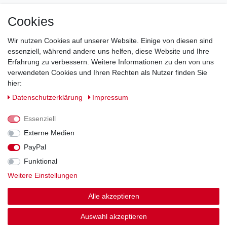
Cookies
Direkt vom Hersteller
Indviduelles Design
Wir nutzen Cookies auf unserer Website. Einige von diesen sind
Lagerware
essenziell, während andere uns helfen, diese Website und Ihre
Erfahrung zu verbessern. Weitere Informationen zu den von uns
verwendeten Cookies und Ihren Rechten als Nutzer finden Sie
hier:
Impressum
Daten­schutz­erklärung
AGB
Daten­schutz­erklärung
Impressum
Barrierefreiheitserklärung
Widerrufs­recht
Essenziell
Externe Medien
PayPal
Kontakt
Vertrag widerrufen
Funktional
Weitere Einstellungen
Zahlung und Versand
Alle akzeptieren
© Copyright 2026 | Alle Rechte vorbehalten.
Auswahl akzeptieren