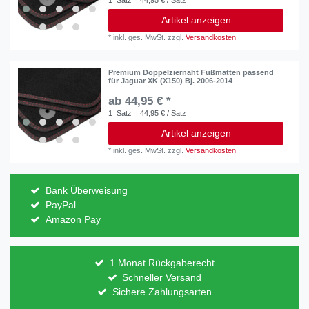
Artikel anzeigen
*
inkl. ges. MwSt.
zzgl.
Versandkosten
Premium Doppelziernaht Fußmatten passend
für Jaguar XK (X150) Bj. 2006-2014
ab 44,95 € *
1
Satz
| 44,95 € / Satz
Artikel anzeigen
*
inkl. ges. MwSt.
zzgl.
Versandkosten
Bank Überweisung
PayPal
Amazon Pay
1 Monat Rückgaberecht
Schneller Versand
Sichere Zahlungsarten