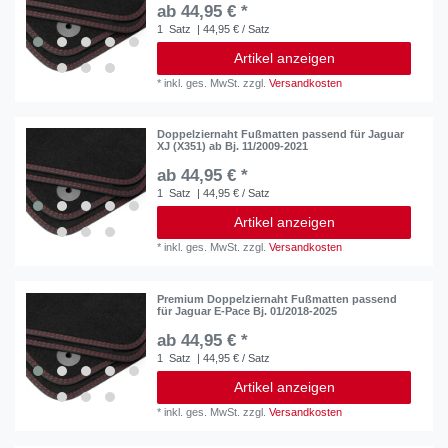
ab 44,95 € *
1
Satz
| 44,95 € / Satz
Artikel anzeigen
*
inkl. ges. MwSt.
zzgl.
Versandkosten
Doppelziernaht Fußmatten passend für Jaguar
XJ (X351) ab Bj. 11/2009-2021
ab 44,95 € *
1
Satz
| 44,95 € / Satz
Artikel anzeigen
*
inkl. ges. MwSt.
zzgl.
Versandkosten
Premium Doppelziernaht Fußmatten passend
für Jaguar E-Pace Bj. 01/2018-2025
ab 44,95 € *
1
Satz
| 44,95 € / Satz
Artikel anzeigen
*
inkl. ges. MwSt.
zzgl.
Versandkosten