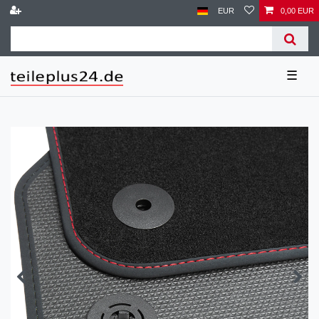
EUR
0,00 EUR
☰