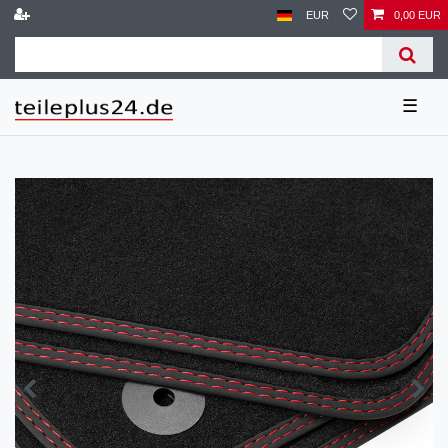
EUR
0,00 EUR
☰