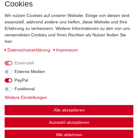
Cookies
Direkt vom Hersteller
Indviduelles Design
Wir nutzen Cookies auf unserer Website. Einige von diesen sind
Lagerware
essenziell, während andere uns helfen, diese Website und Ihre
Erfahrung zu verbessern. Weitere Informationen zu den von uns
verwendeten Cookies und Ihren Rechten als Nutzer finden Sie
hier:
Impressum
Daten­schutz­erklärung
AGB
Daten­schutz­erklärung
Impressum
Barrierefreiheitserklärung
Widerrufs­recht
Essenziell
Externe Medien
PayPal
Kontakt
Vertrag widerrufen
Funktional
Weitere Einstellungen
Zahlung und Versand
Alle akzeptieren
© Copyright 2026 | Alle Rechte vorbehalten.
Auswahl akzeptieren
Alle ablehnen