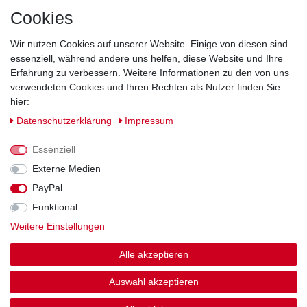
Cookies
Direkt vom Hersteller
Indviduelles Design
Wir nutzen Cookies auf unserer Website. Einige von diesen sind
Lagerware
essenziell, während andere uns helfen, diese Website und Ihre
Erfahrung zu verbessern. Weitere Informationen zu den von uns
verwendeten Cookies und Ihren Rechten als Nutzer finden Sie
hier:
Impressum
Daten­schutz­erklärung
AGB
Daten­schutz­erklärung
Impressum
Barrierefreiheitserklärung
Widerrufs­recht
Essenziell
Externe Medien
PayPal
Kontakt
Vertrag widerrufen
Funktional
Weitere Einstellungen
Zahlung und Versand
Alle akzeptieren
© Copyright 2026 | Alle Rechte vorbehalten.
Auswahl akzeptieren