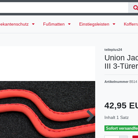
ekantenschutz
Fußmatten
Einstiegsleisten
Koffer
teileplus24
Union Jac
III 3-Tür
Artikelnummer
B514
42,95 
Inhalt
1
Satz
Sofort versandfer