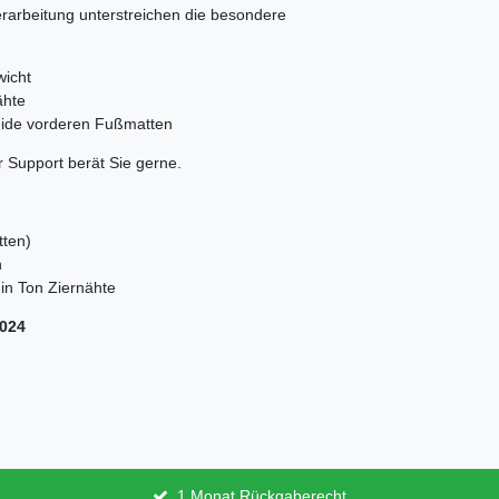
erarbeitung unterstreichen die besondere
wicht
ähte
beide vorderen Fußmatten
 Support berät Sie gerne.
tten)
n
in Ton Ziernähte
2024
1 Monat Rückgaberecht